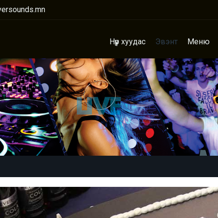
versounds.mn
Нүүр хуудас
Эвэнт
Меню