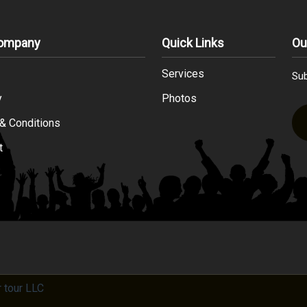
Company
Quick Links
Ou
Services
Sub
y
Photos
& Conditions
t
r tour LLC