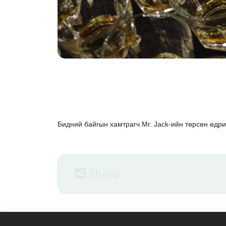
Jacktember
2025-10-08
1000₮
Бидний байгын хамтрагч
Mr. Jack
-ийн
төрсөн өдри
Share