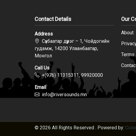
Contact Details
Our 
About
Address
Сүхбаатар дүүрэг – 1, Чойдогийн
Privac
гудамж, 14200 Улаанбаатар,
Terms 
Монгол
Contac
Call Us
+(976) 11315311, 99920000
Email
info@riversounds.mn
© 2026 All Rights Reserved . Powered by:
Colo